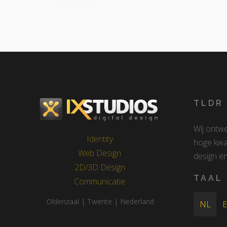
TLDR
Wij ontw
Identity
hoge kwal
Web Design
design en 
2D/3D Design
TAAL
Communicatie
Oldenzaal | Twente | Nederland
NL