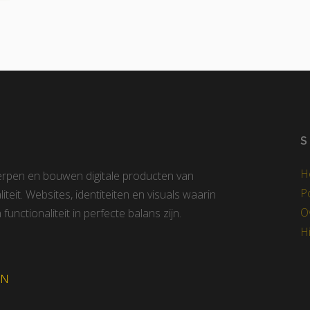
S
H
erpen en bouwen digitale producten van
Po
iteit. Websites, identiteiten en visuals waarin
O
functionaliteit in perfecte balans zijn.
Hi
EN