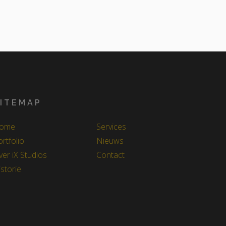
ITEMAP
ome
Services
rtfolio
Nieuws
ver iX Studios
Contact
storie