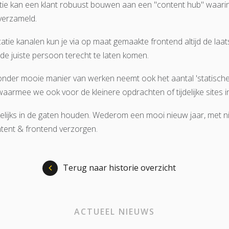
 kan een klant robuust bouwen aan een "content hub" waarin a
verzameld.
ie kanalen kun je via op maat gemaakte frontend altijd de laa
 de juiste persoon terecht te laten komen.
zonder mooie manier van werken neemt ook het aantal 'statische'
armee we ook voor de kleinere opdrachten of tijdelijke sites 
elijks in de gaten houden. Wederom een mooi nieuw jaar, met ni
tent & frontend verzorgen.
Terug naar historie overzicht
ACTUEEL NIEUWS