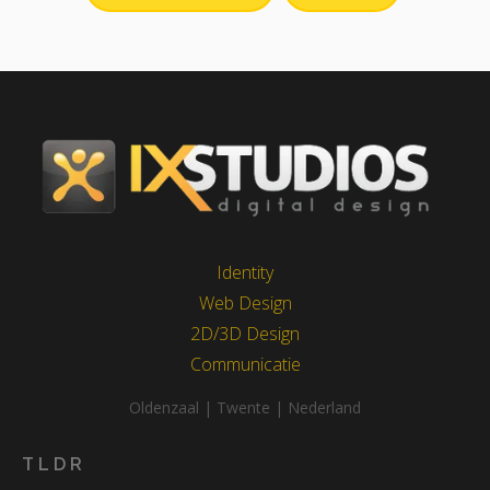
Identity
Web Design
2D/3D Design
Communicatie
Oldenzaal | Twente | Nederland
TLDR