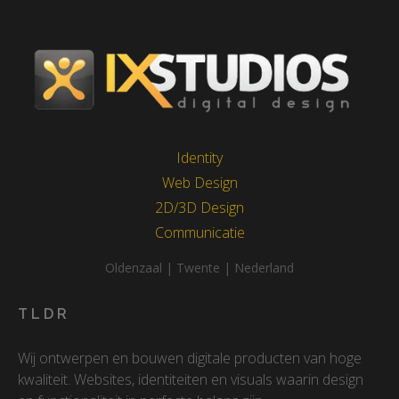
Identity
Web Design
2D/3D Design
Communicatie
Oldenzaal | Twente | Nederland
TLDR
Wij ontwerpen en bouwen digitale producten van hoge
kwaliteit. Websites, identiteiten en visuals waarin design