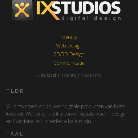
Identity
Web Design
2D/3D Design
Communicatie
Oldenzaal | Twente | Nederland
TLDR
Wij ontwerpen en bouwen digitale producten van hoge
kwaliteit. Websites, identiteiten en visuals waarin design
en functionaliteit in perfecte balans zijn.
TAAL